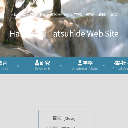
大阪産業大学 建築・環境デザイン学部 教授 濱崎 竜英
Hamasaki Tatsuhide Web Site
教育
研究
学務
社
ation
Research
Academic Affairs
Social Co
目次