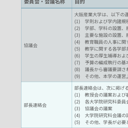
委員会・会議名称
目的
大阪産業大学は、以下の
(1) 学則および学内諸
(2) 学部、学科の設置
(3) 主要な施設の設置
(4) 教育職員の人事に
協議会
(5) 教学に関する各学
(6) 学生の厚生補導お
(7) 予算の編成執行の
(8) 議長から審議要請さ
(9) その他、本学の運
部長連絡会は、次に掲げ
(1) 教授会の議案および
(2) 各大学院研究科委
部長連絡会
(3) 協議会の議案
(4) 大学院研究科会議の
(5) その他、学長が必