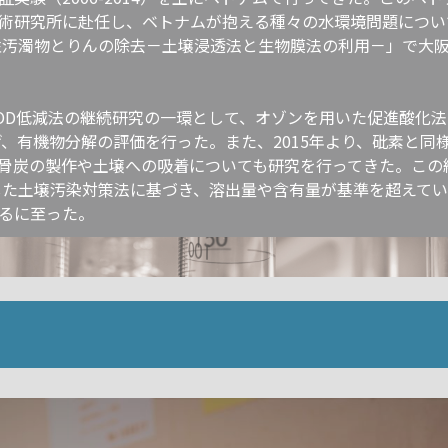
術研究所に赴任し、ベトナムが抱える種々の水環境問題につい
機性汚濁物とりんの除去－土壌浸透法と生物膜法の利用－」で大
COD低減法の継続研究の一環として、オゾンを用いた促進酸化
げ、有機物分解の評価を行った。また、2015年より、砒素と
骨炭の製作や土壌への吸着についても研究を行ってきた。この経
行した土壌汚染対策法に基づき、溶出量や含有量が基準を超えて
るに至った。