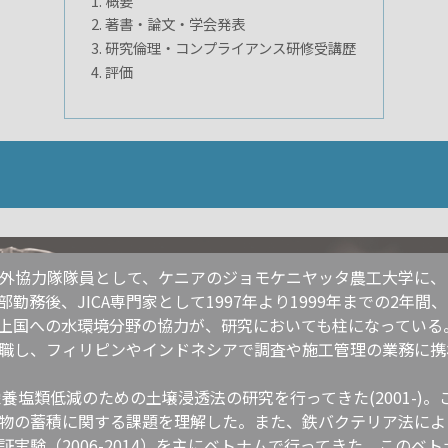
概要
著書・論文・学会発表
研究倫理・コンプライアンス研修受講歴
評価
年海外協力隊隊員として、ケニアのジョモケニヤッタ農工大学に、ま
勤務後、JICA専門家として1997年より1999年までの2年
国への水環境分野の協力が、研究においても柱になっている。また
職し、フィリピンやインドネシアで調査や施工管理の業務に携
栄養塩類低減のための土壌浸透法の研究を行ってきた(2001-
の蓄積に関する課題を理解した。また、鉄バクテリア法による地下
験（2006-2014）を主にベトナムで行ってきた。このベト