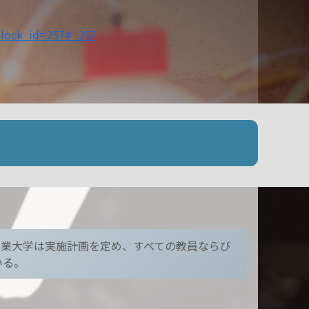
block_id=257#_257
産業大学は実施計画を定め、すべての教員ならび
いる。