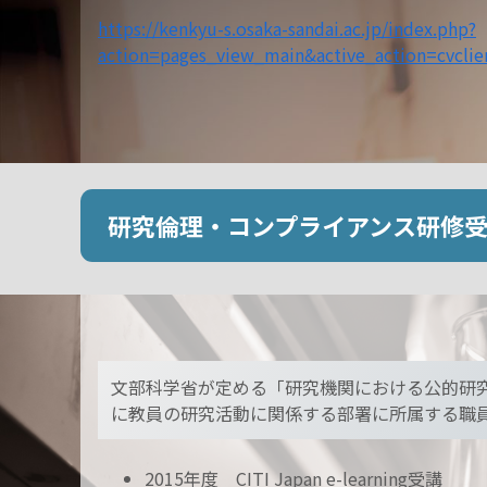
https://kenkyu-s.osaka-sandai.ac.jp/index.php?
action=pages_view_main&active_action=cvcli
研究倫理・コンプライアンス研修
文部科学省が定める「研究機関における公的研究
に教員の研究活動に関係する部署に所属する職
2015年度 CITI Japan e-learning受講