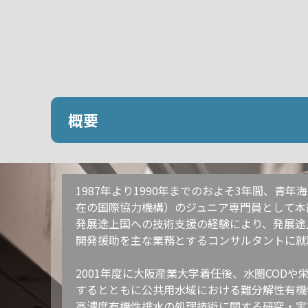
概要
1987年より1990年までのおよそ3年間、青
在の国際協力機構）のジュニア専門員として本部
発展途上国への技術支援の経験により、発展途上
開発援助を主な業務とするコンサルタントに就
2001年度に大阪産業大学着任後、水圏CODや
するとともに公共用水域における難分解性有機物
高濃度有機性排水の処理技術に関する研究・実証実