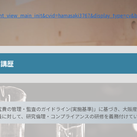
ent_view_main_init&cvid=hamasaki3767&display_type=cv&
受講歴
費の管理・監査のガイドライン(実施基準)」に基づき、大阪
員に対して、研究倫理・コンプライアンスの研修を義務付けて