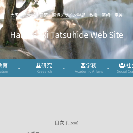
大阪産業大学 建築・環境デザイン学部 教授 濱崎 竜英
Hamasaki Tatsuhide Web Site
教育
研究
学務
社
ation
Research
Academic Affairs
Social Co
目次