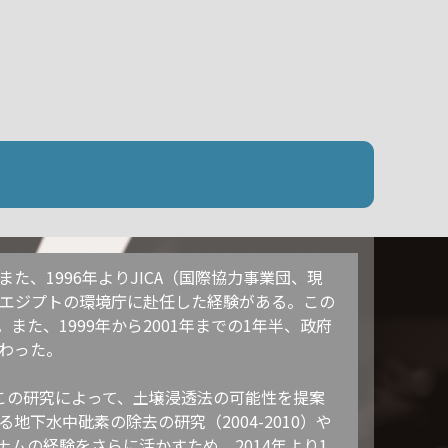
た、1996年よりJICA（国際協力事業団、現
間、エジプトの環境庁に赴任した経験がある。この
、1999年から2001年までの1年半、政府
わった。
)。この研究によって、土壌浸透法の可能性を提案
水中砒素の除去の研究（2004-2010）や
ナムの経験をさらに活かすため、2014年より1