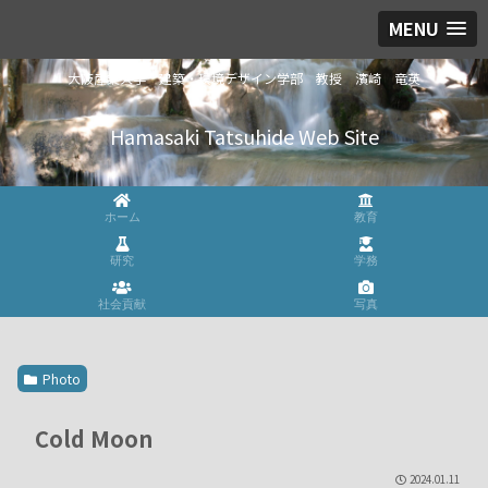
MENU
大阪産業大学 建築・環境デザイン学部 教授 濱崎 竜英
Hamasaki Tatsuhide Web Site
ホーム
教育
研究
学務
社会貢献
写真
Photo
Cold Moon
2024.01.11