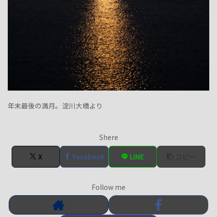
年末最後の満月。淀川大橋より
Shere
X
Facebook
LINE
コピー
Follow me