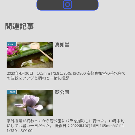
関連記事
真如堂
Photo
2023年4月30日 105mm f/2.8 1/350s ISO800 京都真如堂の手水舎で
の波紋をツツジと柄杓と一緒に撮影
靭公園
Photo
学外授業が終わってから靱公園にバラを撮影しに行った。10月中旬
にしては暑い一日だった。 撮影日：2022年10月16日 105mmMC f４
1/750s ISO100