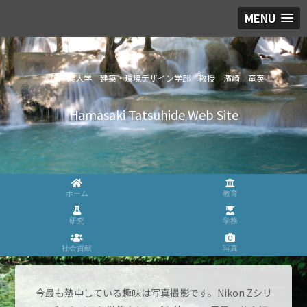
MENU
大阪産業大学 建築・環境デザイン学部 教授 濱崎 竜英
Hamasaki Tatsuhide Web Site
ホーム
教育
研究
学務
社会貢献
写真
今最も熱中している趣味は写真撮影です。Nikon Zシリ