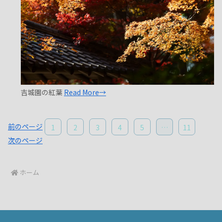
吉城園の紅葉
Read More→
前のページ
1
2
3
4
5
…
11
次のページ
ホーム