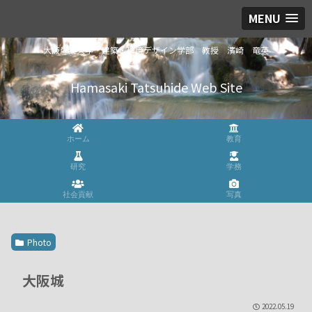
MENU
大阪産業大学 建築・環境デザイン学部 教授 濱崎 竜英
Hamasaki Tatsuhide Web Site
ホーム
教育
研究
学務
社会貢献
写真
Photo
大阪城
2022.05.19