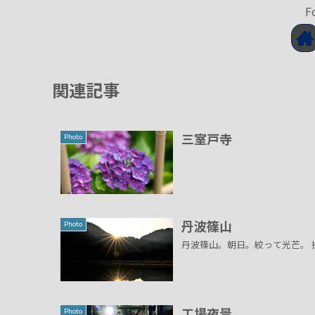
F
関連記事
三室戸寺
Photo
丹波篠山
Photo
丹波篠山。朝日。絞って光芒。 撮
工場夜景
Photo