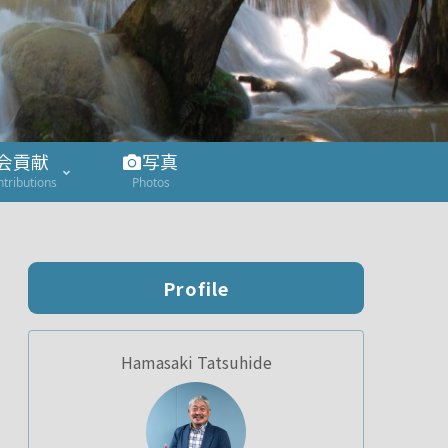
会貢献
写真
ntributions
Photos
Profile
Hamasaki Tatsuhide