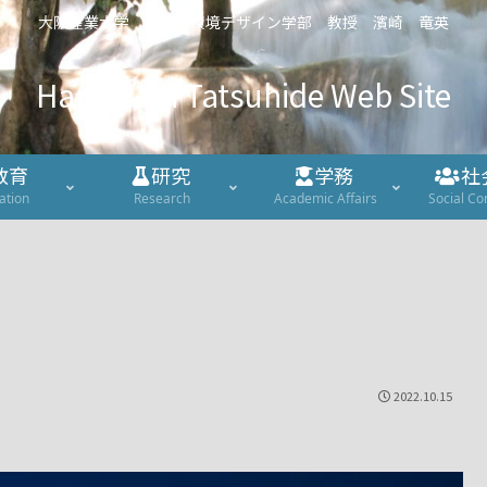
大阪産業大学 建築・環境デザイン学部 教授 濱崎 竜英
Hamasaki Tatsuhide Web Site
教育
研究
学務
社
ation
Research
Academic Affairs
Social Co
2022.10.15