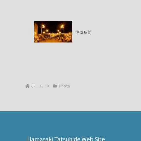
住道駅前
ホーム
Photo
Hamasaki Tatsuhide Web Site