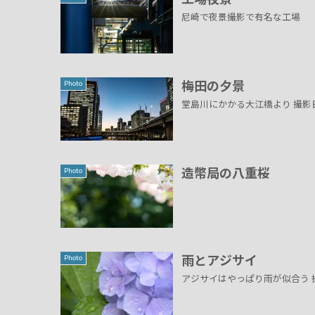
尼崎で夜景撮影で有名な工場
梅田の夕景
Photo
堂島川にかかる大江橋より 撮影日：20
造幣局の八重桜
Photo
雨とアジサイ
Photo
アジサイはやっぱり雨が似合う 撮