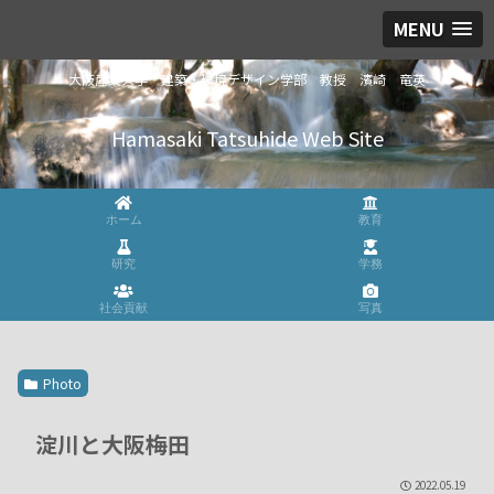
MENU
大阪産業大学 建築・環境デザイン学部 教授 濱崎 竜英
Hamasaki Tatsuhide Web Site
ホーム
教育
研究
学務
社会貢献
写真
Photo
淀川と大阪梅田
2022.05.19